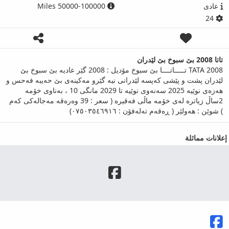
عادى
50000-100000 Miles
24
تاتا 2008 بێ سبوخ بێ لێدران
TATA 2008 تـــــاتــــا بێ سبوخ مۆدیل : 2008 گێر عادیە بێ سبوخ بێ
لێدران پشت و پێشی کەپسە لێدرانی نیە گێرو مەکینەی بێ حەیبە فەحس و
هەزەی نوێیە 2025 سەنەوی نوێیە تا 2029 مانگی 10 ، بەناوی خۆمە
2ساڵ زیاترە لەی خۆمە ماڵی فەقیرە ( سعر : 39 وەرەقە مەجالەکی کەم
) شوێن : هەولێر ( ڕەقەم تەلەفۆن : ٠٧٥٠٣٥٤٦٩١٦)
إعلانات مماثلة