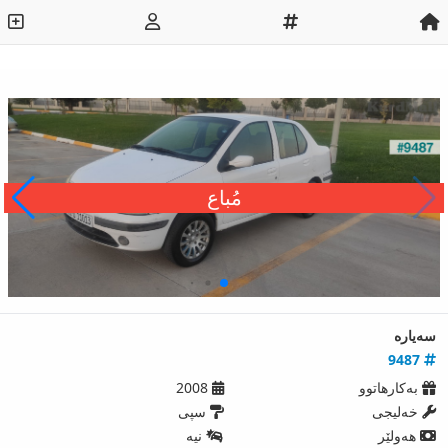
مُباع
سەیارە
9487
بەکارھاتوو
2008
خەلیجی
سپی
ھەولێر
نیه‌