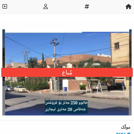
مُباع
موڵک