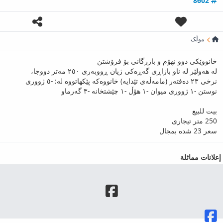
8602
موڵک
خانووێکی دوو نهۆم و بازرگانی بۆ فرۆشتن
لە هەولێر لە ناو بازاڕی گەڕەکی ژیان ڕووبەری ٢٥٠ مەتر دووجا،
نرخی ٢٣ دەفتەر (مامەڵەی تێدایە) خانووەکە پێکهاتووە لە: -٥ ژووری
نوستن -١ ژووری میوان -١ هۆڵ -١ چێشتخانە -٣ گەرماو
بیت للبیع
250 متر تیجاری
سعر 23 شدە بمجال
إعلانات مماثلة