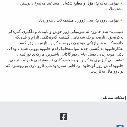
🔸نھۆمی یەکەم:- ھۆڵ و مطبغ تێکەڵ ، مساعید مەتبەخ ، نوستن ،
مشتمەلات
🔸نھۆمی دووەم:- سێ ژوور ، مشتمەلات ، ھەورەبان
#تێبینی:- ئەم خانووە لە شوێنێکی زۆر خۆش و تایبەت و دڵگیری گەرەکی
بەکرەجۆی تازەیە نزیک شەقامی گشتییە گەرەکێکی ئارام و بێدەنگە
خانووەکە بە شێوازێکی مۆدێرن دروست کراوە تازەیە و زۆر کەم
بەکارھاتووە بە گشتی چةند مواسەفاتێک لەم خانووە بوونی ھەیە ، وەک :
دکتی موبەریدە ، دەبڵ جام ، دەرگاکانی باشترین مارکەی تورکییە ،
تەئسیسی گیزەری بۆ کراوە و پەنجەرەکانی ئەلەمنیۆمی عەزلە ، نرخی
خانووەکەش زۆر گونجاوە، وة قاتى سةرةوةشى غازو ئاوى بو روشتوة كة
بو دوو مال بةكاربيت.
إعلانات مماثلة