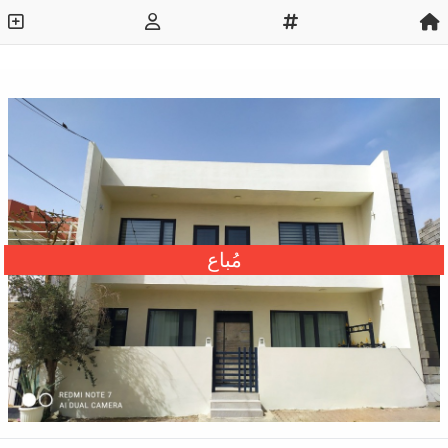
مُباع