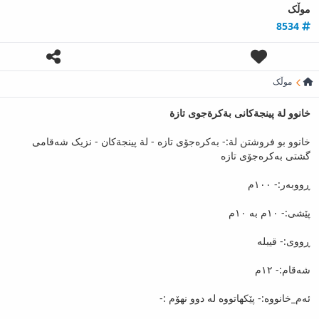
موڵک
8534
موڵک
خانوو لة پينجةكانى بةكرةجوى تازة
خانوو بو فروشتن لة:- بەکرەجۆی تازە - لة پينجةکان - نزیک شەقامی
گشتی بەکرەجۆی تازە
پێشی:- ١٠م بە ١٠م
ڕووی:- قیبلە
شەقام:- ١٢م