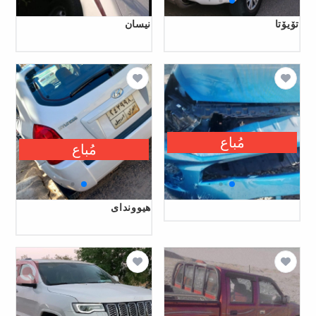
تۆیۆتا
نیسان
مُباع
مُباع
هیووندای