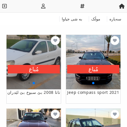
سەیارە
موڵک
به‌ شی جیاوا
مُباع
مُباع
Jeep compass sport 2021
تاتا 2008 بێ سبوخ بێ لێدران