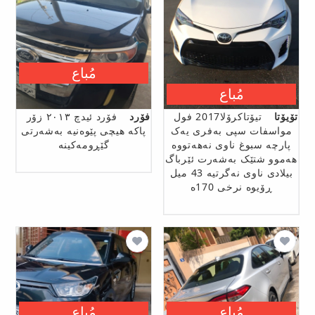
مُباع
مُباع
تۆیۆتا
تیۆتاکرۆلا2017 فول
فۆرد
فۆرد ئیدچ ٢٠١٣ زۆر
مواسفات سپی بەفری یەک
پاکە هیچی پێوەنیە بەشەرتی
پارچە سبوغ ناوی نەهەتووە
گێڕومەکینە
هەموو شتێک بەشەرت ئێرباگ
بیلادی ناوی نەگرتیە 43 میل
ڕۆیوە نرخی 170ە
مُباع
مُباع