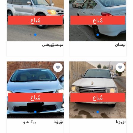
مُباع
مُباع
نیسان
میتسۆبیشی
مُباع
مُباع
تۆیۆتا
تۆیۆتا
بیکاشۆ