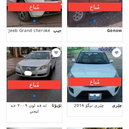
مُباع
مُباع
Gonow
جیپ
Jeeb Grand cheroke
مُباع
مُباع
چێری
چێری تیگۆ 2014
تۆیۆتا
ئه فه لون ٢٠٠٩ خه
ليجي