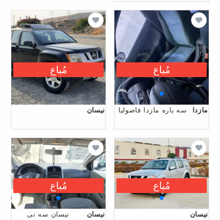
مُباع
مُباع
مازدا
سه ياره مازدا فاصوليا
نیسان
مُباع
مُباع
نیسان
نیسان
نيسان سه نى