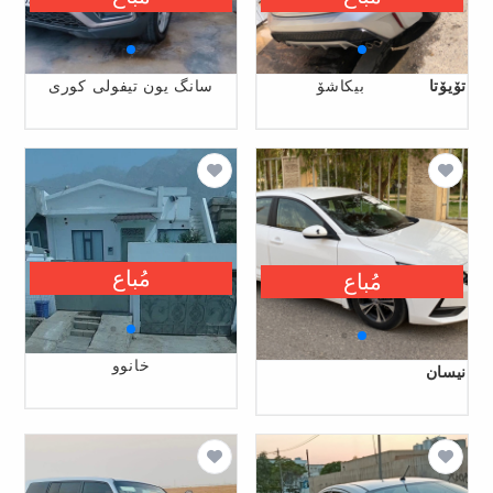
تۆیۆتا
بیکاشۆ
سانگ یون تیفولی کوری
مُباع
مُباع
خانوو
نیسان