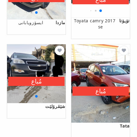
تۆیۆتا
Toyata camry 2017
مازدا
ایسۆزویابانی
se
مُباع
مُباع
شێڤرۆلێت
Tata