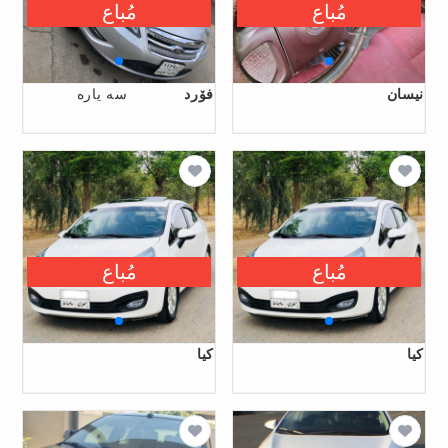
مُباع
مُباع
نیسان
فۆرد
سه ياره
مُباع
مُباع
کیا
کیا