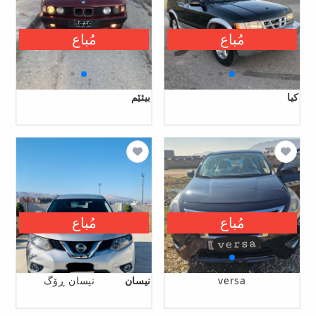
مُباع
مُباع
کیا
بیئێم
مُباع
مُباع
versa
نیسان
نیسان ڕۆگ