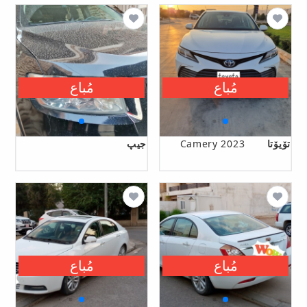
مُباع
مُباع
تۆیۆتا
Camery 2023
جیپ
مُباع
مُباع