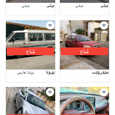
جیلی
جيلي
جیلی
جيلي
مُباع
مُباع
شێڤرۆلێت
تۆیۆتا
توێتا ھایس