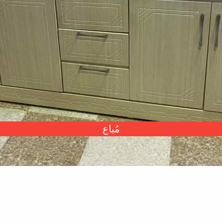
مُباع