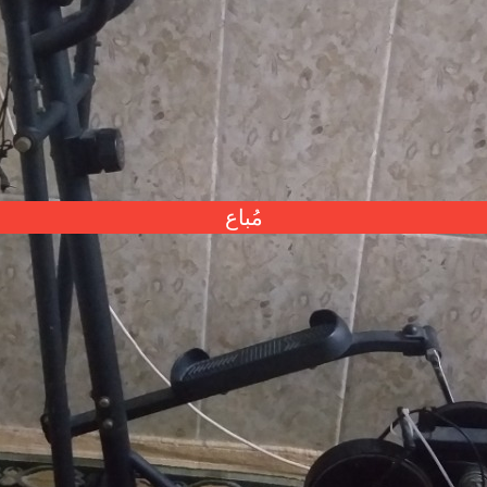
مُباع