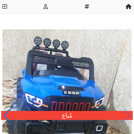
مُباع