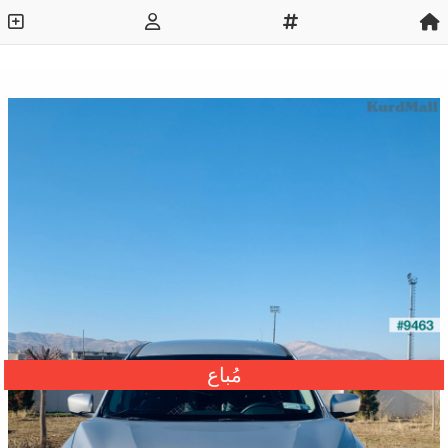
مُباع