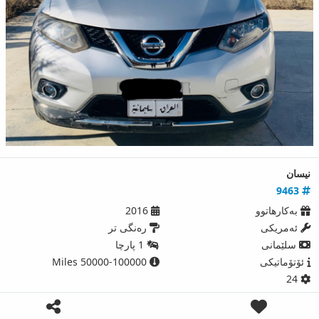
نیسان
9463
بەکارھاتوو
2016
ئەمریكی
رەنگی تر
سلێمانی
1 پارچا
ئۆتۆماتیکی
50000-100000 Miles
24