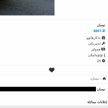
نیسان
8897
بەکارھاتوو
ئەمریكی
ھەولێر
ئۆتۆماتیکی
24
سەیارە
نیسان
مؤديل 2020 صبوغ 4 بارج هه يه كيرو مكينه ته به ريد به شه رت سه نه وى نويه تا 2026 هه موو شتى به شه رت سعرى 115 كه مى محامل له هه وليرم 07506395815
إعلانات مماثلة