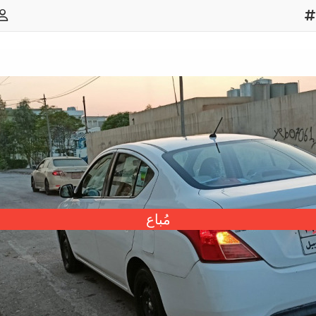
مُباع