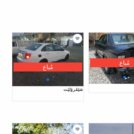
مُباع
مُباع
شێڤرۆلێت