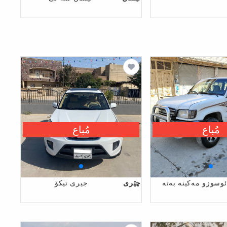
مُباع
مُباع
ئوسوزو مەکینە بەتە
چێری
جیری تیکۆ