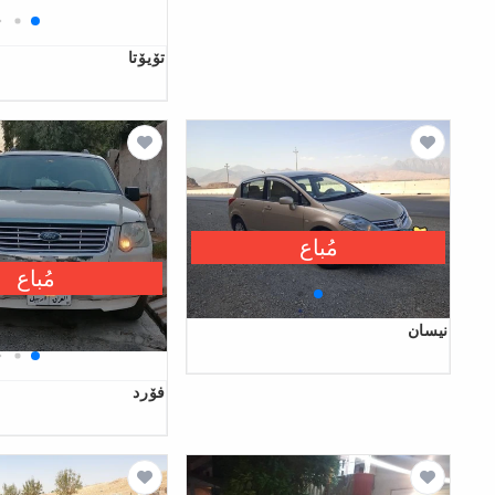
تۆیۆتا
مُباع
مُباع
نیسان
فۆرد