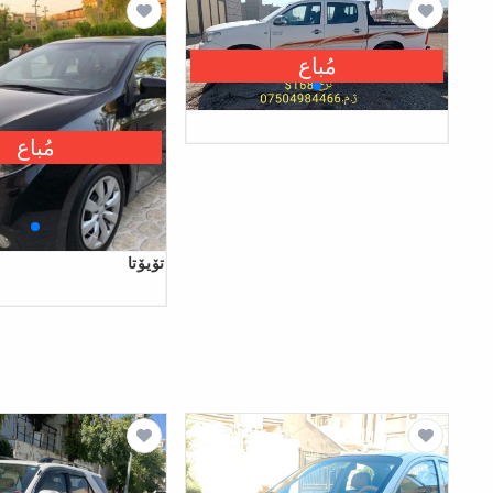
مُباع
مُباع
تۆیۆتا