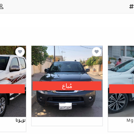
مُباع
Mg
تۆیۆتا