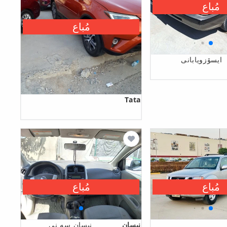
مُباع
مُباع
ایسۆزویابانی
Tata
مُباع
مُباع
نیسان
نيسان سه نى