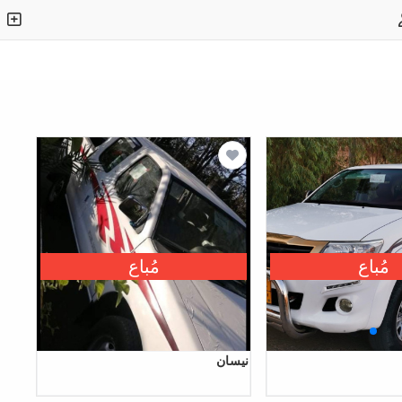
مُباع
مُباع
نیسان