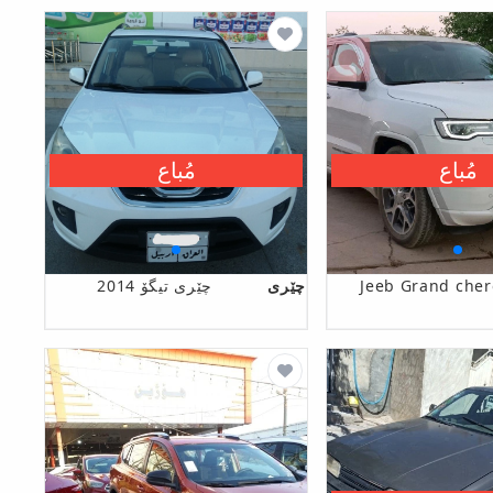
مُباع
مُباع
Jeeb Grand cher
چێری
چێری تیگۆ 2014