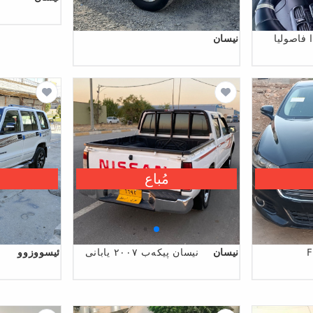
 فاصوليا
نیسان
مُباع
F
نیسان
نيسان پيكەب ٢٠٠٧ يابانى
ئیسووزوو