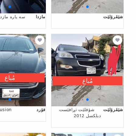
شێڤرۆلێت
مازدا
سه ياره مازدا
مُباع
مُباع
شێڤرۆلێت
شۆفلێت تڕافێست
فۆرد
usion
دبلکسل 2012