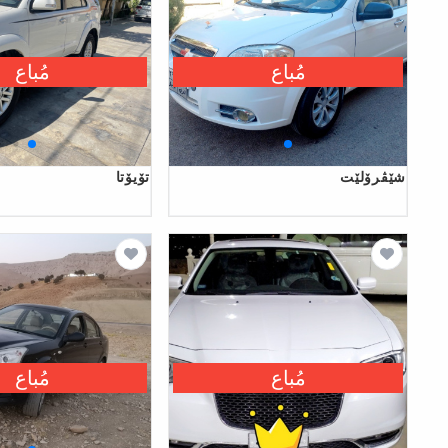
مُباع
مُباع
شێڤرۆلێت
تۆیۆتا
مُباع
مُباع