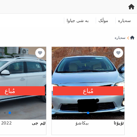
سەیارە
موڵک
به‌ شی جیاوا
سەیارە
مُباع
مُباع
تۆیۆتا
بیکاشۆ
ئێم جی
 2022