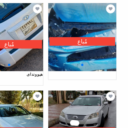
مُباع
مُباع
هیووندای