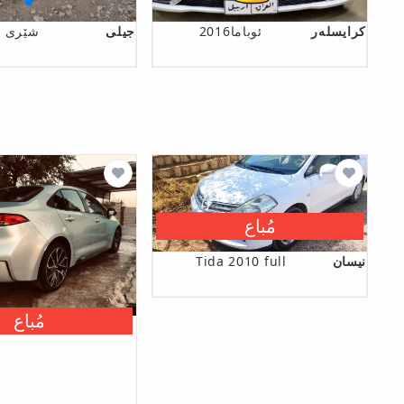
كرایسلەر
ئوباما2016
جیلی
شێری E5
مُباع
نیسان
Tida 2010 full
مُباع