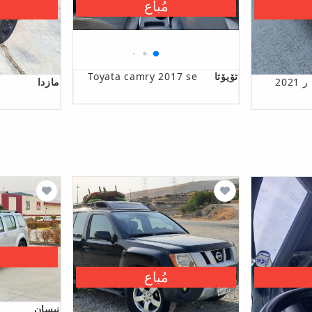
مُباع
تۆیۆتا
Toyata camry 2017 se
202
مازدا
مُباع
نیسان