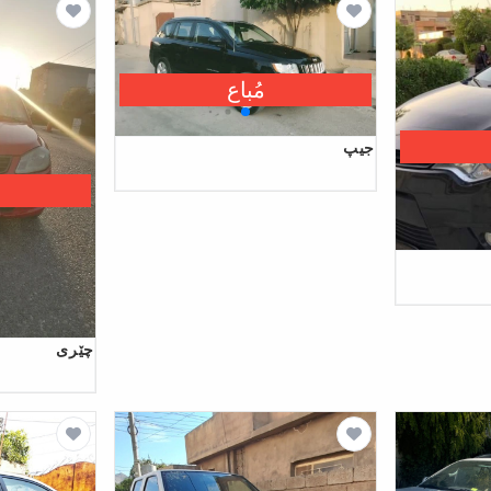
مُباع
جیپ
چێری