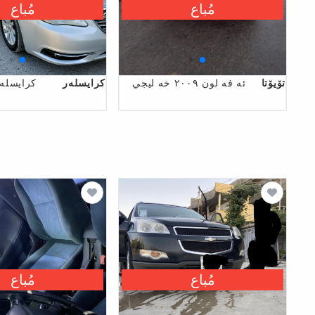
مُباع
مُباع
تۆیۆتا
ئه فه لون ٢٠٠٩ خه ليجي
كرایسلەر
کرایسلە ر 1
مُباع
مُباع