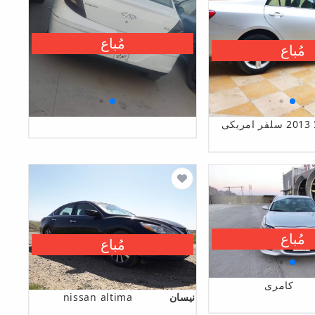
مُباع
مُباع
یکی
مُباع
مُباع
کامری
نیسان
nissan altima