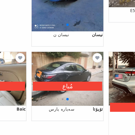
نیسان
نيسان ن
مُباع
تۆیۆتا
سەیارە یارس
Baic