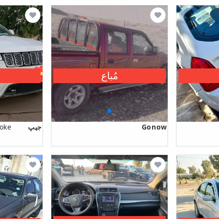
مُباع
Gonow
جیپ
oke