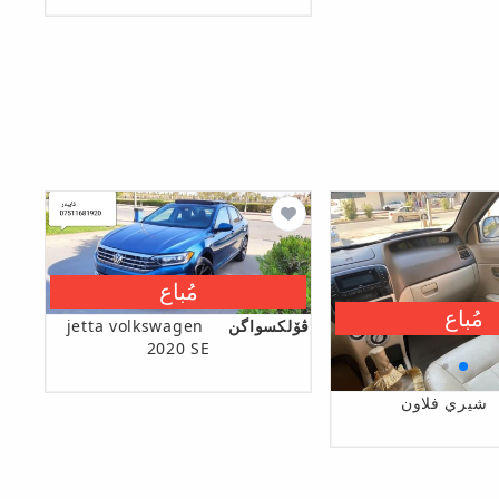
مُباع
مُباع
ڤۆلکسواگن
jetta volkswagen
2020 SE
شيري فلاون