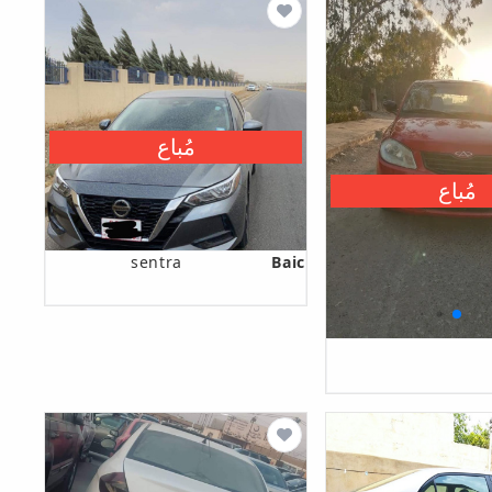
مُباع
مُباع
sentra
Baic