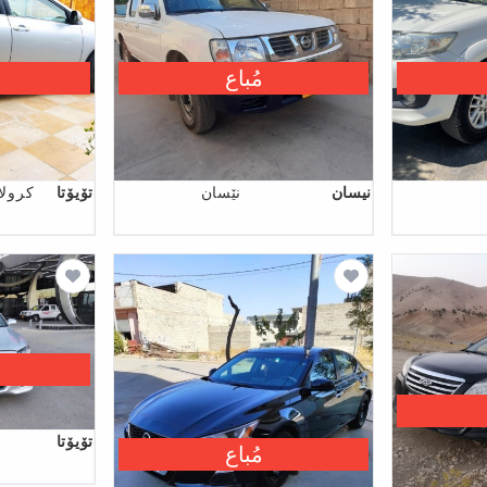
مُباع
نیسان
نێسان
تۆیۆتا
کرولا 2013 سلفر امر
تۆیۆتا
مُباع