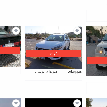
مُباع
هیووندای
هیوندای توسان