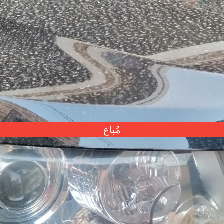
مُباع