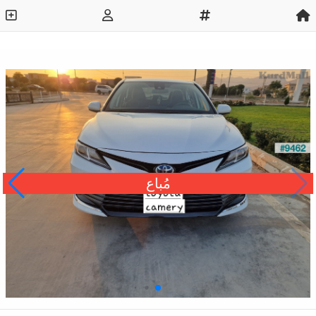
مُباع