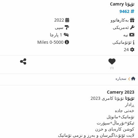
تۆیۆتا Camry
9462
بەکارھاتوو
2022
ئەمریكی
سپی
نیه‌
1 پارچا
ئۆتۆماتیکی
0-5000 Miles
24
(1)
سەیارە
Camery 2023
تۆیۆتا
تۆیۆتا کامری 2023
ڕادار
خەتی جادە
تۆماتیک+مانوێل
ئیکۆ+نۆرماڵ+سپۆرت
کوشن کارەبای و خزن
لایت ئۆتۆ،داگیرسان و بەرز و نزمی تۆماتیک