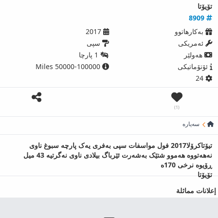
تۆیۆتا
8909
بەکارھاتوو
2017
ئەمریكی
سپی
ھەولێر
1 پارچا
ئۆتۆماتیکی
50000-100000 Miles
24
(1)
سەیارە
تیۆتاکرۆلا2017 فول مواسفات سپی بەفری یەک پارچە سبوغ ناوی
نەهەتووە هەموو شتێک بەشەرت ئێرباگ بیلادی ناوی نەگرتیە 43 میل
ڕۆیوە نرخی 170ە
تۆیۆتا
إعلانات مماثلة