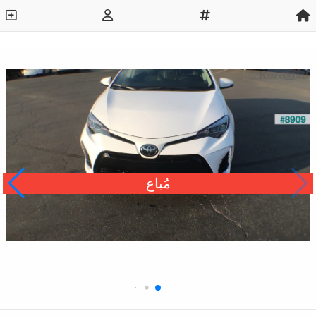
مُباع